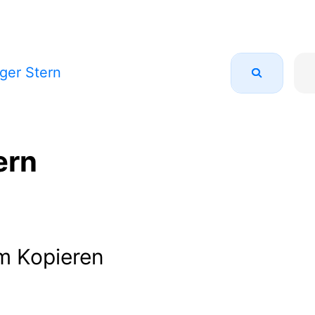
ger Stern
ern
m Kopieren