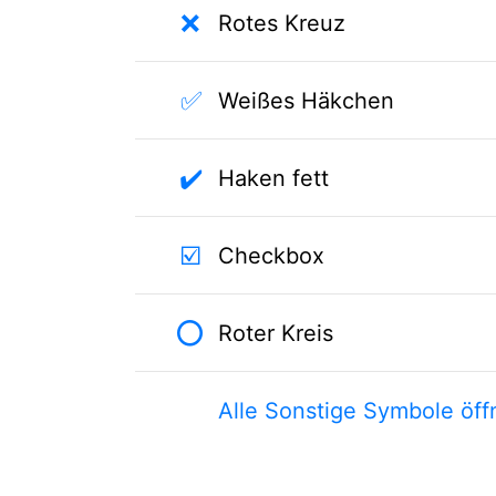
❌
Rotes Kreuz
✅
Weißes Häkchen
✔️
Haken fett
☑️
Checkbox
⭕
Roter Kreis
Alle Sonstige Symbole öff