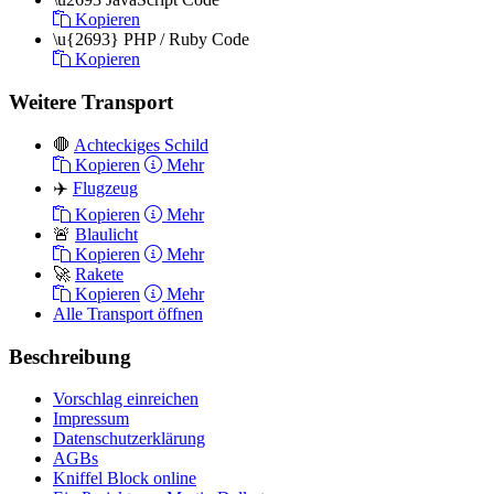
Kopieren
\u{2693}
PHP / Ruby Code
Kopieren
Weitere Transport
🛑
Achteckiges Schild
Kopieren
Mehr
✈️
Flugzeug
Kopieren
Mehr
🚨
Blaulicht
Kopieren
Mehr
🚀
Rakete
Kopieren
Mehr
Alle Transport öffnen
Beschreibung
Vorschlag einreichen
Impressum
Datenschutzerklärung
AGBs
Kniffel Block online