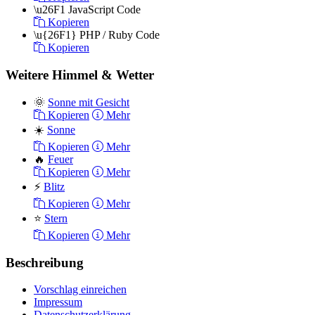
\u26F1
JavaScript Code
Kopieren
\u{26F1}
PHP / Ruby Code
Kopieren
Weitere Himmel & Wetter
🌞
Sonne mit Gesicht
Kopieren
Mehr
☀️
Sonne
Kopieren
Mehr
🔥
Feuer
Kopieren
Mehr
⚡
Blitz
Kopieren
Mehr
⭐
Stern
Kopieren
Mehr
Beschreibung
Vorschlag einreichen
Impressum
Datenschutzerklärung