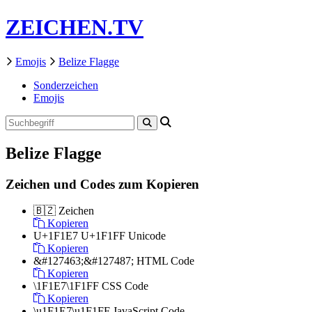
ZEICHEN.TV
Emojis
Belize Flagge
Sonderzeichen
Emojis
Belize Flagge
Zeichen und Codes zum Kopieren
🇧🇿
Zeichen
Kopieren
U+1F1E7 U+1F1FF
Unicode
Kopieren
&#127463;&#127487;
HTML Code
Kopieren
\1F1E7\1F1FF
CSS Code
Kopieren
\u1F1E7\u1F1FF
JavaScript Code