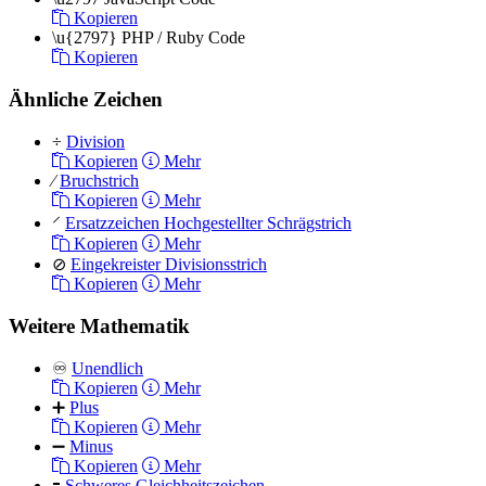
Kopieren
\u{2797}
PHP / Ruby Code
Kopieren
Ähnliche Zeichen
÷
Division
Kopieren
Mehr
⁄
Bruchstrich
Kopieren
Mehr
⸍
Ersatzzeichen Hochgestellter Schrägstrich
Kopieren
Mehr
⊘
Eingekreister Divisionsstrich
Kopieren
Mehr
Weitere Mathematik
♾
Unendlich
Kopieren
Mehr
➕
Plus
Kopieren
Mehr
➖
Minus
Kopieren
Mehr
🟰
Schweres Gleichheitszeichen