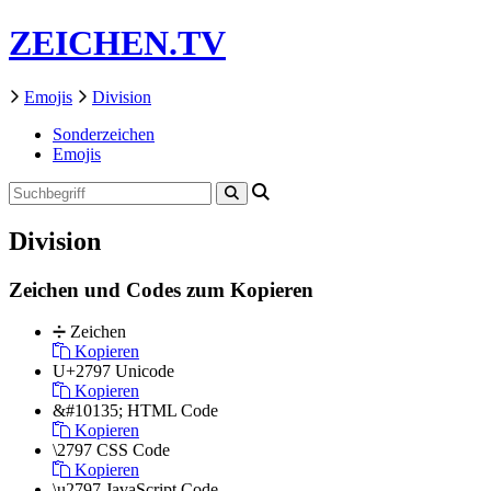
ZEICHEN.TV
Emojis
Division
Sonderzeichen
Emojis
Division
Zeichen und Codes zum Kopieren
➗
Zeichen
Kopieren
U+2797
Unicode
Kopieren
&#10135;
HTML Code
Kopieren
\2797
CSS Code
Kopieren
\u2797
JavaScript Code