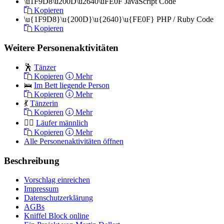
\u1F9D8\u200D\u2640\uFE0F
JavaScript Code
Kopieren
\u{1F9D8}\u{200D}\u{2640}\u{FE0F}
PHP / Ruby Code
Kopieren
Weitere Personenaktivitäten
🕺
Tänzer
Kopieren
Mehr
🛌
Im Bett liegende Person
Kopieren
Mehr
💃
Tänzerin
Kopieren
Mehr
🏃‍♂️
Läufer männlich
Kopieren
Mehr
Alle Personenaktivitäten öffnen
Beschreibung
Vorschlag einreichen
Impressum
Datenschutzerklärung
AGBs
Kniffel Block online