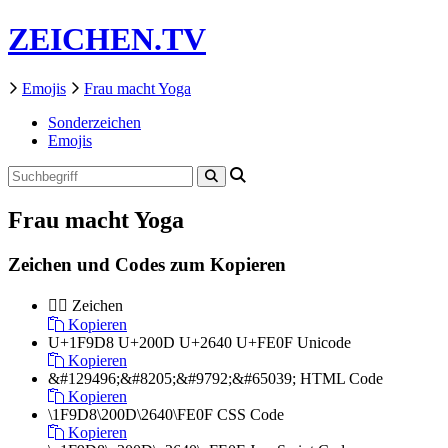
ZEICHEN.TV
Emojis
Frau macht Yoga
Sonderzeichen
Emojis
Frau macht Yoga
Zeichen und Codes zum Kopieren
🧘‍♀️
Zeichen
Kopieren
U+1F9D8 U+200D U+2640 U+FE0F
Unicode
Kopieren
&#129496;&#8205;&#9792;&#65039;
HTML Code
Kopieren
\1F9D8\200D\2640\FE0F
CSS Code
Kopieren