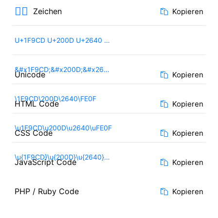
🧍‍♀️
Zeichen
Kopieren
U+1F9CD U+200D U+2640 U+FE0F
&#x1F9CD;&#x200D;&#x2640;&#xFE0F;
Unicode
Kopieren
\1F9CD\200D\2640\FE0F
HTML Code
Kopieren
\u1F9CD\u200D\u2640\uFE0F
CSS Code
Kopieren
\u{1F9CD}\u{200D}\u{2640}\u{FE0F}
JavaScript Code
Kopieren
PHP / Ruby Code
Kopieren