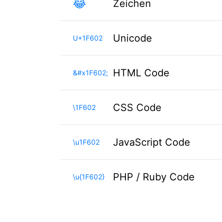
😂
Zeichen
Unicode
U+1F602
HTML Code
&#x1F602;
CSS Code
\1F602
JavaScript Code
\u1F602
PHP / Ruby Code
\u{1F602}