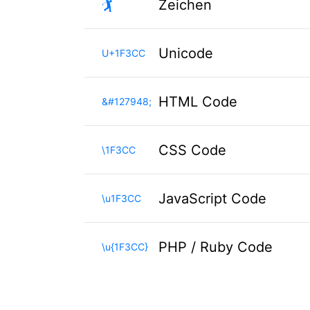
🏌
Zeichen
Unicode
U+1F3CC
HTML Code
&#127948;
CSS Code
\1F3CC
JavaScript Code
\u1F3CC
PHP / Ruby Code
\u{1F3CC}