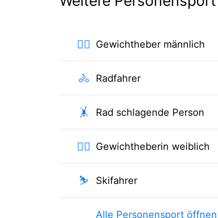
Weitere Personensport
🏋️‍♂️
Gewichtheber männlich
🚴
Radfahrer
🤸
Rad schlagende Person
🏋️‍♀️
Gewichtheberin weiblich
⛷
Skifahrer
Alle Personensport öffnen