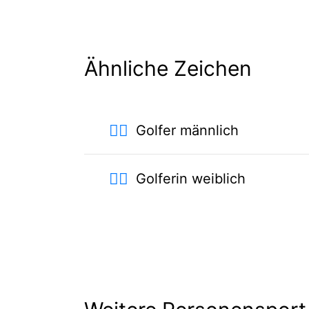
Ähnliche Zeichen
🏌️‍♂️
Golfer männlich
🏌️‍♀️
Golferin weiblich