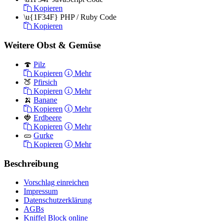
Kopieren
\u{1F34F}
PHP / Ruby Code
Kopieren
Weitere Obst & Gemüse
🍄
Pilz
Kopieren
Mehr
🍑
Pfirsich
Kopieren
Mehr
🍌
Banane
Kopieren
Mehr
🍓
Erdbeere
Kopieren
Mehr
🥒
Gurke
Kopieren
Mehr
Beschreibung
Vorschlag einreichen
Impressum
Datenschutzerklärung
AGBs
Kniffel Block online