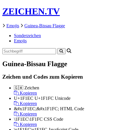
ZEICHEN.TV
Emojis
Guinea-Bissau Flagge
Sonderzeichen
Emojis
Guinea-Bissau Flagge
Zeichen und Codes zum Kopieren
🇬🇼
Zeichen
Kopieren
U+1F1EC U+1F1FC
Unicode
Kopieren
&#x1F1EC;&#x1F1FC;
HTML Code
Kopieren
\1F1EC\1F1FC
CSS Code
Kopieren
\u1F1EC\u1F1FC
JavaScript Code