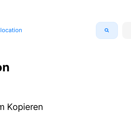
location
on
m Kopieren