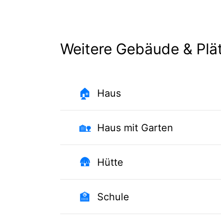
Weitere Gebäude & Plä
🏠
Haus
🏡
Haus mit Garten
🛖
Hütte
🏫
Schule