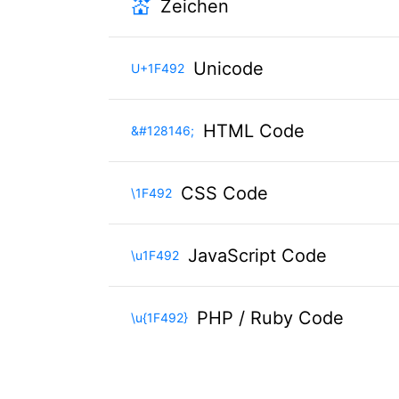
💒
Zeichen
Unicode
U+1F492
HTML Code
&#128146;
CSS Code
\1F492
JavaScript Code
\u1F492
PHP / Ruby Code
\u{1F492}