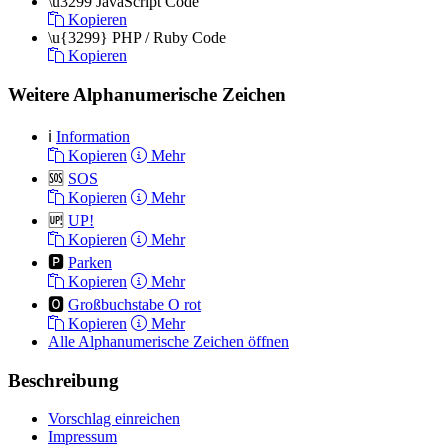
\u3299
JavaScript Code
Kopieren
\u{3299}
PHP / Ruby Code
Kopieren
Weitere Alphanumerische Zeichen
ℹ️
Information
Kopieren
Mehr
🆘
SOS
Kopieren
Mehr
🆙
UP!
Kopieren
Mehr
🅿️
Parken
Kopieren
Mehr
🅾️
Großbuchstabe O rot
Kopieren
Mehr
Alle Alphanumerische Zeichen öffnen
Beschreibung
Vorschlag einreichen
Impressum