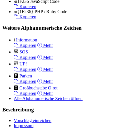
\u1F236
JavaScript Code
Kopieren
\u{1F236}
PHP / Ruby Code
Kopieren
Weitere Alphanumerische Zeichen
ℹ️
Information
Kopieren
Mehr
🆘
SOS
Kopieren
Mehr
🆙
UP!
Kopieren
Mehr
🅿️
Parken
Kopieren
Mehr
🅾️
Großbuchstabe O rot
Kopieren
Mehr
Alle Alphanumerische Zeichen öffnen
Beschreibung
Vorschlag einreichen
Impressum