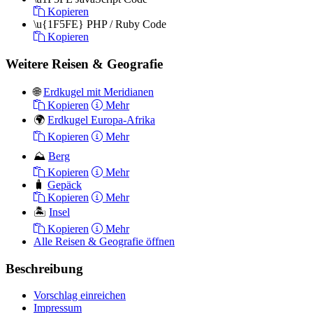
Kopieren
\u{1F5FE}
PHP / Ruby Code
Kopieren
Weitere Reisen & Geografie
🌐
Erdkugel mit Meridianen
Kopieren
Mehr
🌍
Erdkugel Europa-Afrika
Kopieren
Mehr
⛰
Berg
Kopieren
Mehr
🧳
Gepäck
Kopieren
Mehr
🏝
Insel
Kopieren
Mehr
Alle Reisen & Geografie öffnen
Beschreibung
Vorschlag einreichen
Impressum