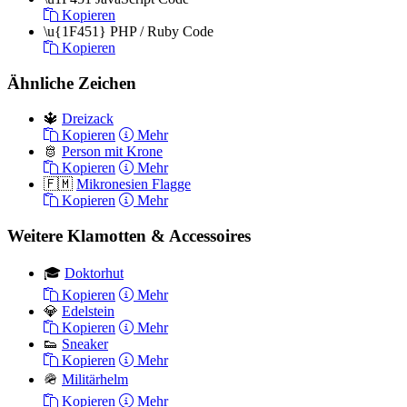
Kopieren
\u{1F451}
PHP / Ruby Code
Kopieren
Ähnliche Zeichen
🔱
Dreizack
Kopieren
Mehr
🫅
Person mit Krone
Kopieren
Mehr
🇫🇲
Mikronesien Flagge
Kopieren
Mehr
Weitere Klamotten & Accessoires
🎓
Doktorhut
Kopieren
Mehr
💎
Edelstein
Kopieren
Mehr
👟
Sneaker
Kopieren
Mehr
🪖
Militärhelm
Kopieren
Mehr