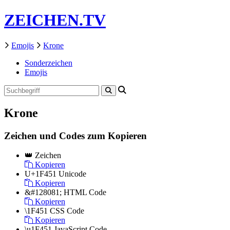
ZEICHEN.TV
Emojis
Krone
Sonderzeichen
Emojis
Krone
Zeichen und Codes zum Kopieren
👑
Zeichen
Kopieren
U+1F451
Unicode
Kopieren
&#128081;
HTML Code
Kopieren
\1F451
CSS Code
Kopieren
\u1F451
JavaScript Code