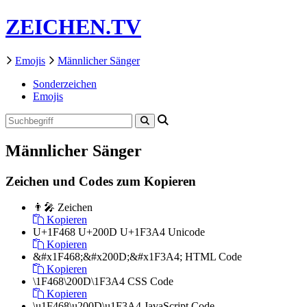
ZEICHEN.TV
Emojis
Männlicher Sänger
Sonderzeichen
Emojis
Männlicher Sänger
Zeichen und Codes zum Kopieren
👨‍🎤
Zeichen
Kopieren
U+1F468 U+200D U+1F3A4
Unicode
Kopieren
&#x1F468;&#x200D;&#x1F3A4;
HTML Code
Kopieren
\1F468\200D\1F3A4
CSS Code
Kopieren
\u1F468\u200D\u1F3A4
JavaScript Code