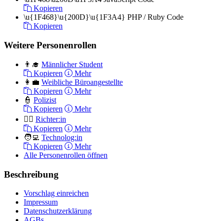
Kopieren
\u{1F468}\u{200D}\u{1F3A4}
PHP / Ruby Code
Kopieren
Weitere Personenrollen
👨‍🎓
Männlicher Student
Kopieren
Mehr
👩‍💼
Weibliche Büroangestellte
Kopieren
Mehr
👮
Polizist
Kopieren
Mehr
🧑‍⚖️
Richter:in
Kopieren
Mehr
🧑‍💻
Technolog:in
Kopieren
Mehr
Alle Personenrollen öffnen
Beschreibung
Vorschlag einreichen
Impressum
Datenschutzerklärung
AGBs