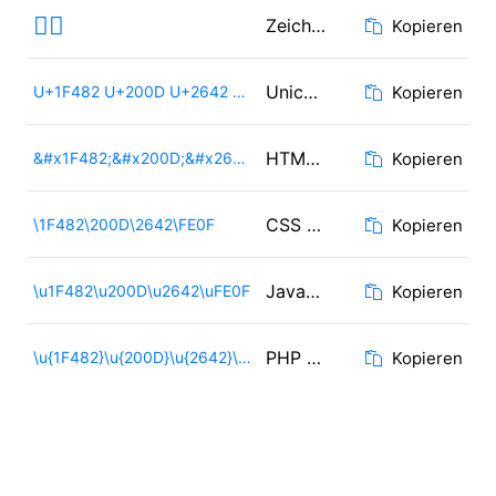
💂‍♂️
Zeichen
Kopieren
Unicode
U+1F482 U+200D U+2642 U+FE0F
Kopieren
HTML Code
&#x1F482;&#x200D;&#x2642;&#xFE0F;
Kopieren
CSS Code
\1F482\200D\2642\FE0F
Kopieren
JavaScript Code
\u1F482\u200D\u2642\uFE0F
Kopieren
PHP / Ruby Code
\u{1F482}\u{200D}\u{2642}\u{FE0F}
Kopieren