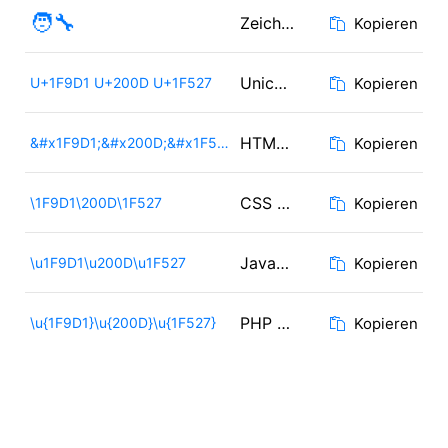
🧑‍🔧
Zeichen
Kopieren
Unicode
U+1F9D1 U+200D U+1F527
Kopieren
HTML Code
&#x1F9D1;&#x200D;&#x1F527;
Kopieren
CSS Code
\1F9D1\200D\1F527
Kopieren
JavaScript Code
\u1F9D1\u200D\u1F527
Kopieren
PHP / Ruby Code
\u{1F9D1}\u{200D}\u{1F527}
Kopieren