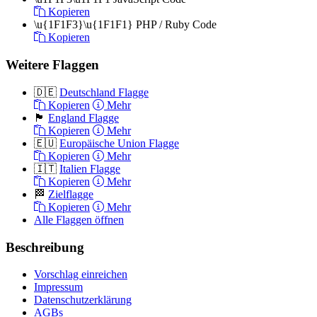
Kopieren
\u{1F1F3}\u{1F1F1}
PHP / Ruby Code
Kopieren
Weitere Flaggen
🇩🇪
Deutschland Flagge
Kopieren
Mehr
🏴󠁧󠁢󠁥󠁮󠁧󠁿
England Flagge
Kopieren
Mehr
🇪🇺
Europäische Union Flagge
Kopieren
Mehr
🇮🇹
Italien Flagge
Kopieren
Mehr
🏁
Zielflagge
Kopieren
Mehr
Alle Flaggen öffnen
Beschreibung
Vorschlag einreichen
Impressum
Datenschutzerklärung
AGBs