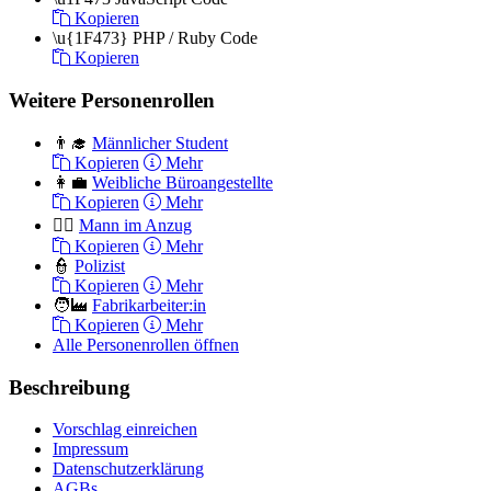
Kopieren
\u{1F473}
PHP / Ruby Code
Kopieren
Weitere Personenrollen
👨‍🎓
Männlicher Student
Kopieren
Mehr
👩‍💼
Weibliche Büroangestellte
Kopieren
Mehr
🤵‍♂️
Mann im Anzug
Kopieren
Mehr
👮
Polizist
Kopieren
Mehr
🧑‍🏭
Fabrikarbeiter:in
Kopieren
Mehr
Alle Personenrollen öffnen
Beschreibung
Vorschlag einreichen
Impressum
Datenschutzerklärung
AGBs