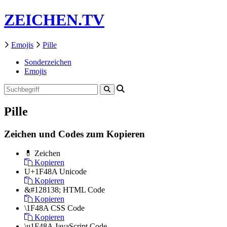
ZEICHEN.TV
Emojis
Pille
Sonderzeichen
Emojis
Pille
Zeichen und Codes zum Kopieren
💊
Zeichen
Kopieren
U+1F48A
Unicode
Kopieren
&#128138;
HTML Code
Kopieren
\1F48A
CSS Code
Kopieren
\u1F48A
JavaScript Code