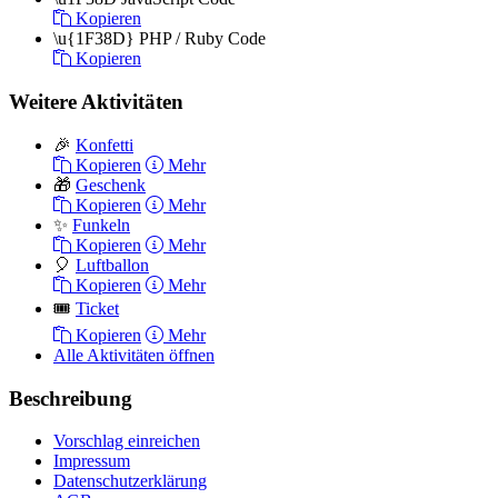
Kopieren
\u{1F38D}
PHP / Ruby Code
Kopieren
Weitere Aktivitäten
🎉
Konfetti
Kopieren
Mehr
🎁
Geschenk
Kopieren
Mehr
✨
Funkeln
Kopieren
Mehr
🎈
Luftballon
Kopieren
Mehr
🎟
Ticket
Kopieren
Mehr
Alle Aktivitäten öffnen
Beschreibung
Vorschlag einreichen
Impressum
Datenschutzerklärung