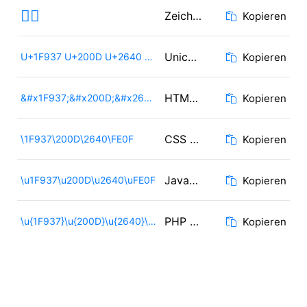
🤷‍♀️
Zeichen
Kopieren
Unicode
U+1F937 U+200D U+2640 U+FE0F
Kopieren
HTML Code
&#x1F937;&#x200D;&#x2640;&#xFE0F;
Kopieren
CSS Code
\1F937\200D\2640\FE0F
Kopieren
JavaScript Code
\u1F937\u200D\u2640\uFE0F
Kopieren
PHP / Ruby Code
\u{1F937}\u{200D}\u{2640}\u{FE0F}
Kopieren