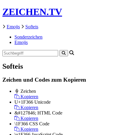
ZEICHEN.TV
Emojis
Softeis
Sonderzeichen
Emojis
Softeis
Zeichen und Codes zum Kopieren
🍦
Zeichen
Kopieren
U+1F366
Unicode
Kopieren
&#127846;
HTML Code
Kopieren
\1F366
CSS Code
Kopieren
\u1F366
JavaScript Code