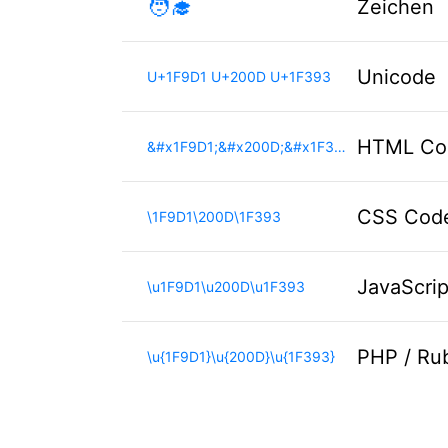
🧑‍🎓
Zeichen
Unicode
U+1F9D1 U+200D U+1F393
HTML Co
&#x1F9D1;&#x200D;&#x1F393;
CSS Cod
\1F9D1\200D\1F393
JavaScri
\u1F9D1\u200D\u1F393
PHP / Ru
\u{1F9D1}\u{200D}\u{1F393}