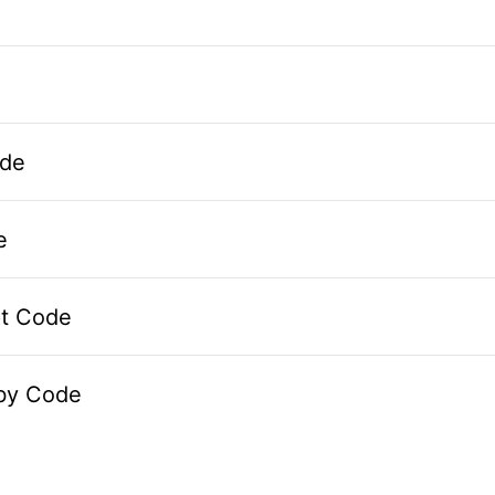
de
e
pt Code
by Code