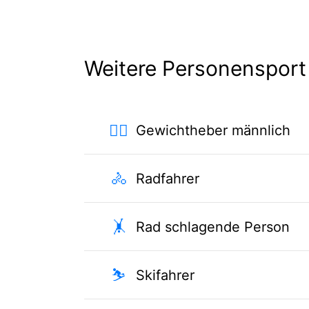
Weitere Personensport
🏋️‍♂️
Gewichtheber männlich
🚴
Radfahrer
🤸
Rad schlagende Person
⛷
Skifahrer