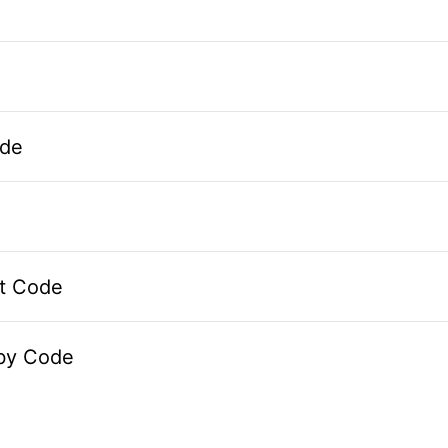
de
pt Code
by Code