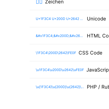
🏄‍♂️
Zeichen
Unicode
U+1F3C4 U+200D U+2642 U+FE0F
HTML Co
&#x1F3C4;&#x200D;&#x2642;&#xFE0F;
CSS Code
\1F3C4\200D\2642\FE0F
JavaScri
\u1F3C4\u200D\u2642\uFE0F
PHP / Ru
\u{1F3C4}\u{200D}\u{2642}\u{FE0F}