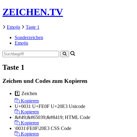
ZEICHEN.TV
Emojis
Taste 1
Sonderzeichen
Emojis
Taste 1
Zeichen und Codes zum Kopieren
1️⃣
Zeichen
Kopieren
U+0031 U+FE0F U+20E3
Unicode
Kopieren
&#49;&#65039;&#8419;
HTML Code
Kopieren
\0031\FE0F\20E3
CSS Code
Kopieren