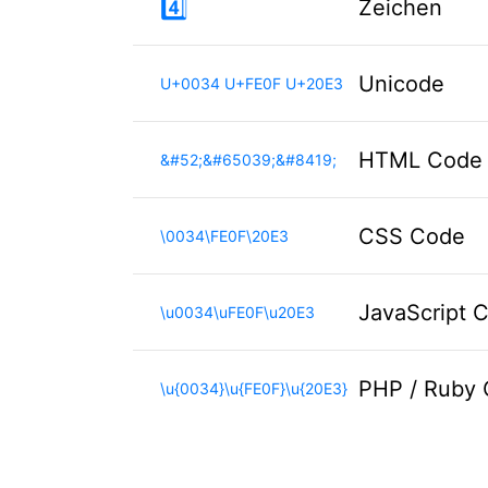
4️⃣
Zeichen
Unicode
U+0034 U+FE0F U+20E3
HTML Code
&#52;&#65039;&#8419;
CSS Code
\0034\FE0F\20E3
JavaScript 
\u0034\uFE0F\u20E3
PHP / Ruby
\u{0034}\u{FE0F}\u{20E3}