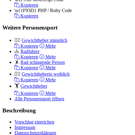
Kopieren
\u{1F93D}
PHP / Ruby Code
Kopieren
Weitere Personensport
🏋️‍♂️
Gewichtheber männlich
Kopieren
Mehr
🚴
Radfahrer
Kopieren
Mehr
🤸
Rad schlagende Person
Kopieren
Mehr
🏋️‍♀️
Gewichtheberin weiblich
Kopieren
Mehr
🏋
Gewichtheber
Kopieren
Mehr
Alle Personensport öffnen
Beschreibung
Vorschlag einreichen
Impressum
Datenschutzerklärung