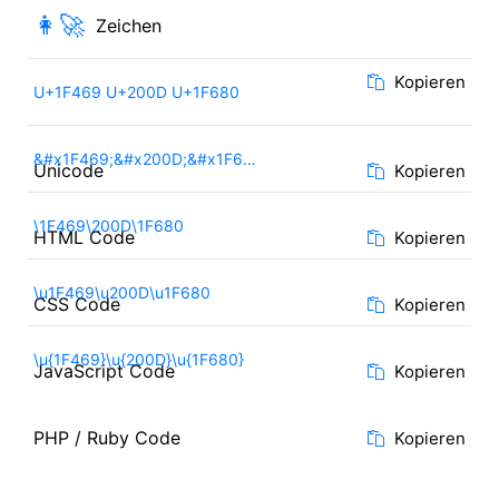
👩‍🚀
Zeichen
Kopieren
U+1F469 U+200D U+1F680
&#x1F469;&#x200D;&#x1F680;
Unicode
Kopieren
\1F469\200D\1F680
HTML Code
Kopieren
\u1F469\u200D\u1F680
CSS Code
Kopieren
\u{1F469}\u{200D}\u{1F680}
JavaScript Code
Kopieren
PHP / Ruby Code
Kopieren