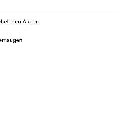
ächelnden Augen
ternaugen