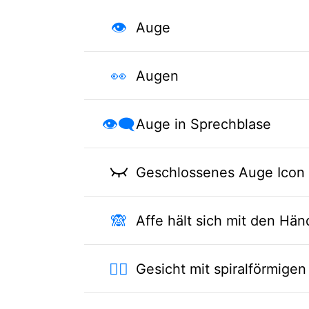
👁
Auge
👀
Augen
👁️‍🗨️
Auge in Sprechblase
Geschlossenes Auge Icon
🙈
Affe hält sich mit den Hä
😵‍💫
Gesicht mit spiralförmige