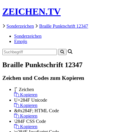
ZEICHEN.TV
Sonderzeichen
Braille Punktschrift 12347
Sonderzeichen
Emojis
Braille Punktschrift 12347
Zeichen und Codes zum Kopieren
⡏
Zeichen
Kopieren
U+284F
Unicode
Kopieren
&#x284F;
HTML Code
Kopieren
\284F
CSS Code
Kopieren
\u284F
JavaScript Code