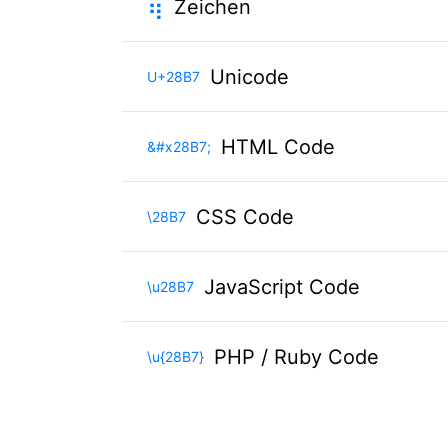
⢷
Zeichen
Unicode
U+28B7
HTML Code
&#x28B7;
CSS Code
\28B7
JavaScript Code
\u28B7
PHP / Ruby Code
\u{28B7}