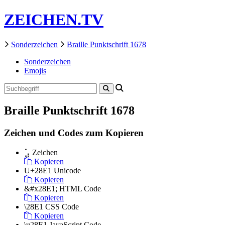
ZEICHEN.TV
Sonderzeichen
Braille Punktschrift 1678
Sonderzeichen
Emojis
Braille Punktschrift 1678
Zeichen und Codes zum Kopieren
⣡
Zeichen
Kopieren
U+28E1
Unicode
Kopieren
&#x28E1;
HTML Code
Kopieren
\28E1
CSS Code
Kopieren
\u28E1
JavaScript Code