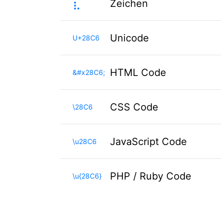
⣆
Zeichen
Unicode
U+28C6
HTML Code
&#x28C6;
CSS Code
\28C6
JavaScript Code
\u28C6
PHP / Ruby Code
\u{28C6}