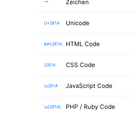
⠚
Zeichen
Unicode
U+281A
HTML Code
&#x281A;
CSS Code
\281A
JavaScript Code
\u281A
PHP / Ruby Code
\u{281A}