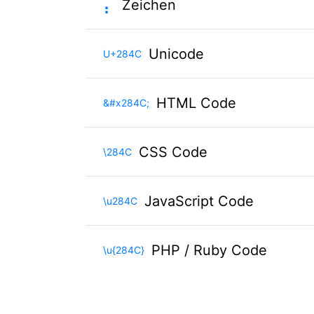
⡌
Zeichen
Unicode
U+284C
HTML Code
&#x284C;
CSS Code
\284C
JavaScript Code
\u284C
PHP / Ruby Code
\u{284C}