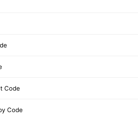
de
e
pt Code
by Code