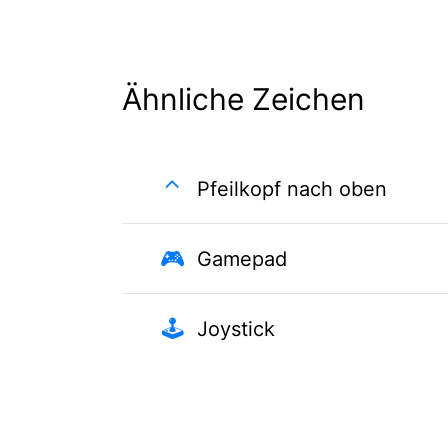
Ähnliche Zeichen
⌃
Pfeilkopf nach oben
🎮
Gamepad
🕹️
Joystick