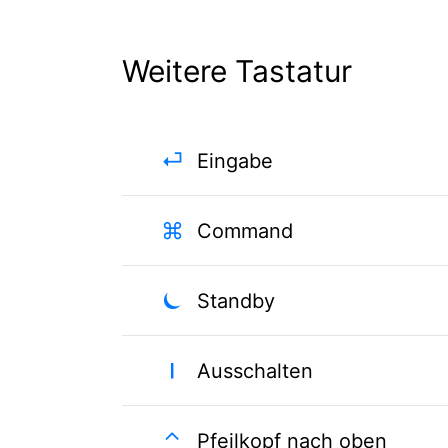
Weitere Tastatur
⏎
Eingabe
⌘
Command
⏾
Standby
⏽
Ausschalten
⌃
Pfeilkopf nach oben