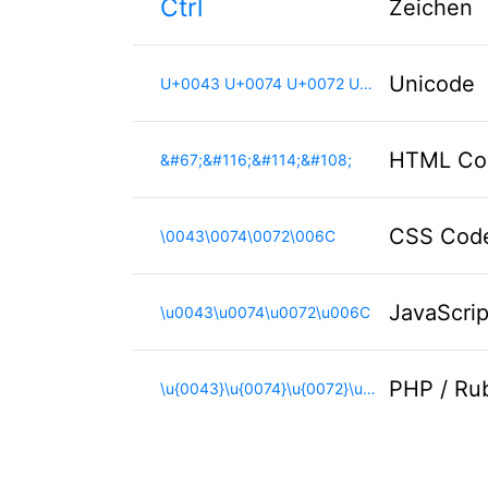
Ctrl
Zeichen
Unicode
U+0043 U+0074 U+0072 U+006C
HTML Co
&#67;&#116;&#114;&#108;
CSS Cod
\0043\0074\0072\006C
JavaScri
\u0043\u0074\u0072\u006C
PHP / Ru
\u{0043}\u{0074}\u{0072}\u{006C}