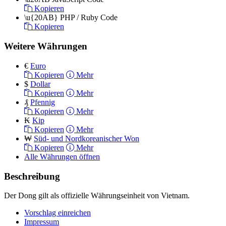
Kopieren
\u{20AB}
PHP / Ruby Code
Kopieren
Weitere Währungen
€
Euro
Kopieren
Mehr
$
Dollar
Kopieren
Mehr
₰
Pfennig
Kopieren
Mehr
₭
Kip
Kopieren
Mehr
₩
Süd- und Nordkoreanischer Won
Kopieren
Mehr
Alle Währungen öffnen
Beschreibung
Der Dong gilt als offizielle Währungseinheit von Vietnam.
Vorschlag einreichen
Impressum