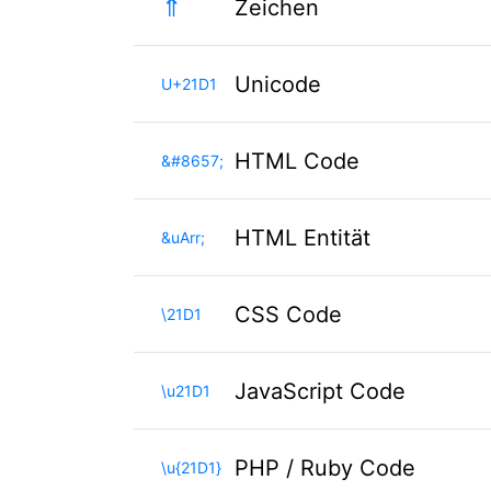
⇑
Zeichen
Unicode
U+21D1
HTML Code
&#8657;
HTML Entität
&uArr;
CSS Code
\21D1
JavaScript Code
\u21D1
PHP / Ruby Code
\u{21D1}