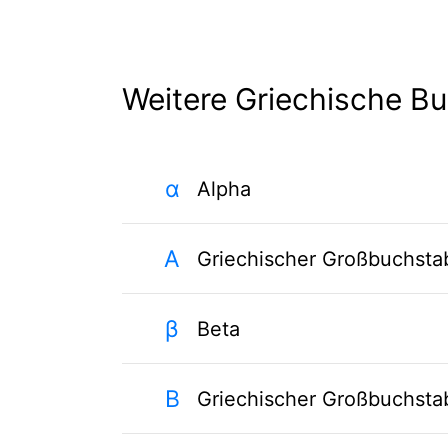
Weitere Griechische B
α
Alpha
Α
Griechischer Großbuchsta
β
Beta
Β
Griechischer Großbuchsta