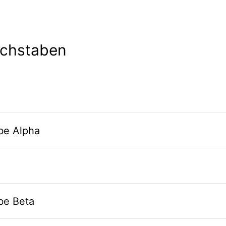
uchstaben
be Alpha
be Beta