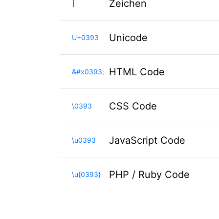
Γ
Zeichen
Unicode
U+0393
HTML Code
&#x0393;
CSS Code
\0393
JavaScript Code
\u0393
PHP / Ruby Code
\u{0393}