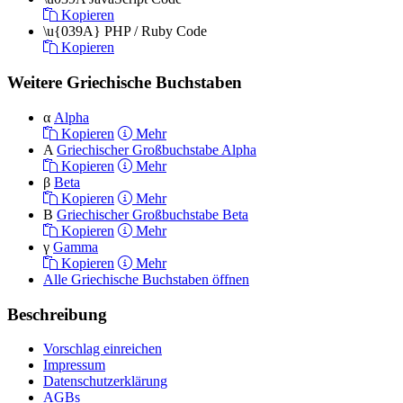
Kopieren
\u{039A}
PHP / Ruby Code
Kopieren
Weitere Griechische Buchstaben
α
Alpha
Kopieren
Mehr
Α
Griechischer Großbuchstabe Alpha
Kopieren
Mehr
β
Beta
Kopieren
Mehr
Β
Griechischer Großbuchstabe Beta
Kopieren
Mehr
γ
Gamma
Kopieren
Mehr
Alle Griechische Buchstaben öffnen
Beschreibung
Vorschlag einreichen
Impressum
Datenschutzerklärung
AGBs