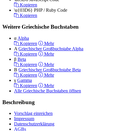
Kopieren
\u{03D6}
PHP / Ruby Code
Kopieren
Weitere Griechische Buchstaben
α
Alpha
Kopieren
Mehr
Α
Griechischer Großbuchstabe Alpha
Kopieren
Mehr
β
Beta
Kopieren
Mehr
Β
Griechischer Großbuchstabe Beta
Kopieren
Mehr
γ
Gamma
Kopieren
Mehr
Alle Griechische Buchstaben öffnen
Beschreibung
Vorschlag einreichen
Impressum
Datenschutzerklärung
AGBs