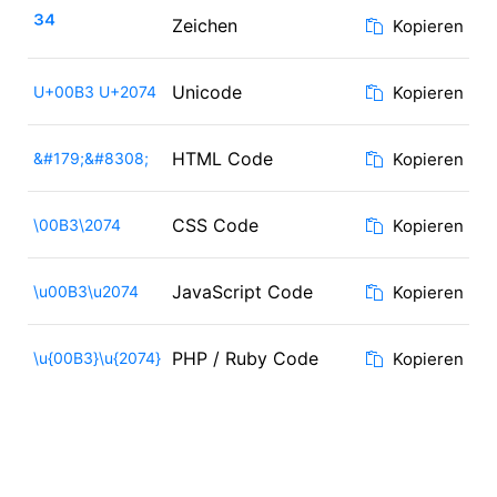
³⁴
Zeichen
Kopieren
Unicode
U+00B3 U+2074
Kopieren
HTML Code
&#179;&#8308;
Kopieren
CSS Code
\00B3\2074
Kopieren
JavaScript Code
\u00B3\u2074
Kopieren
PHP / Ruby Code
\u{00B3}\u{2074}
Kopieren