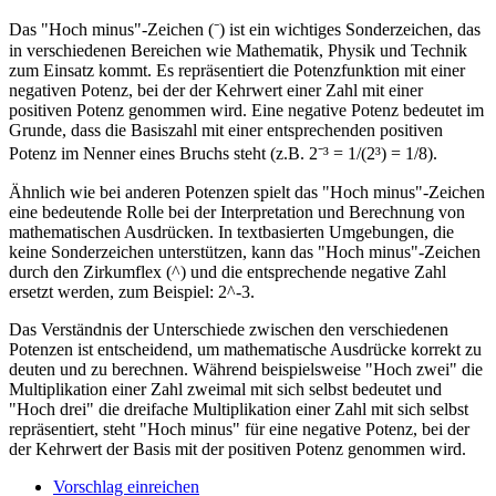
Das "Hoch minus"-Zeichen (⁻) ist ein wichtiges Sonderzeichen, das
in verschiedenen Bereichen wie Mathematik, Physik und Technik
zum Einsatz kommt. Es repräsentiert die Potenzfunktion mit einer
negativen Potenz, bei der der Kehrwert einer Zahl mit einer
positiven Potenz genommen wird. Eine negative Potenz bedeutet im
Grunde, dass die Basiszahl mit einer entsprechenden positiven
Potenz im Nenner eines Bruchs steht (z.B. 2⁻³ = 1/(2³) = 1/8).
Ähnlich wie bei anderen Potenzen spielt das "Hoch minus"-Zeichen
eine bedeutende Rolle bei der Interpretation und Berechnung von
mathematischen Ausdrücken. In textbasierten Umgebungen, die
keine Sonderzeichen unterstützen, kann das "Hoch minus"-Zeichen
durch den Zirkumflex (^) und die entsprechende negative Zahl
ersetzt werden, zum Beispiel: 2^-3.
Das Verständnis der Unterschiede zwischen den verschiedenen
Potenzen ist entscheidend, um mathematische Ausdrücke korrekt zu
deuten und zu berechnen. Während beispielsweise "Hoch zwei" die
Multiplikation einer Zahl zweimal mit sich selbst bedeutet und
"Hoch drei" die dreifache Multiplikation einer Zahl mit sich selbst
repräsentiert, steht "Hoch minus" für eine negative Potenz, bei der
der Kehrwert der Basis mit der positiven Potenz genommen wird.
Vorschlag einreichen