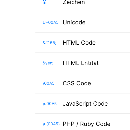
¥
Zeichen
Unicode
U+00A5
HTML Code
&#165;
HTML Entität
&yen;
CSS Code
\00A5
JavaScript Code
\u00A5
PHP / Ruby Code
\u{00A5}