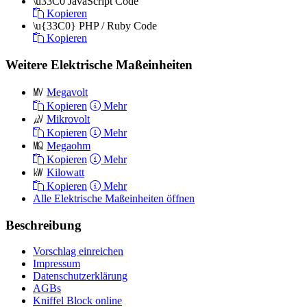
\u33C0
JavaScript Code
Kopieren
\u{33C0}
PHP / Ruby Code
Kopieren
Weitere Elektrische Maßeinheiten
㎹
Megavolt
Kopieren
Mehr
㎶
Mikrovolt
Kopieren
Mehr
㏁
Megaohm
Kopieren
Mehr
㎾
Kilowatt
Kopieren
Mehr
Alle Elektrische Maßeinheiten öffnen
Beschreibung
Vorschlag einreichen
Impressum
Datenschutzerklärung
AGBs
Kniffel Block online