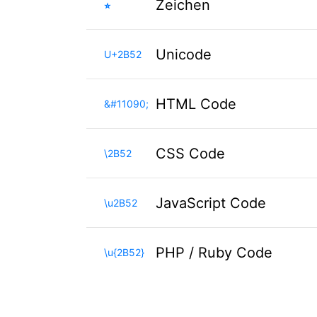
⭒
Zeichen
Unicode
U+2B52
HTML Code
&#11090;
CSS Code
\2B52
JavaScript Code
\u2B52
PHP / Ruby Code
\u{2B52}