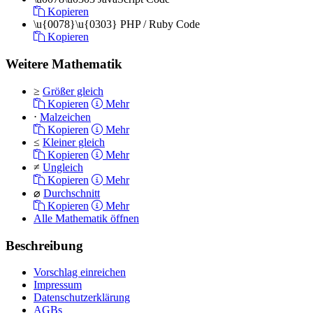
Kopieren
\u{0078}\u{0303}
PHP / Ruby Code
Kopieren
Weitere Mathematik
≥
Größer gleich
Kopieren
Mehr
⋅
Malzeichen
Kopieren
Mehr
≤
Kleiner gleich
Kopieren
Mehr
≠
Ungleich
Kopieren
Mehr
⌀
Durchschnitt
Kopieren
Mehr
Alle Mathematik öffnen
Beschreibung
Vorschlag einreichen
Impressum
Datenschutzerklärung
AGBs